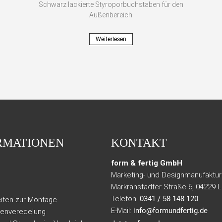
Schwarz lackierte Styroporbuchstaben für den
Außenbereich
Weiterlesen
RMATIONEN
KONTAKT
form & fertig GmbH
Marketing- und Designmanufaktur
Markranstädter Straße 6, 04229 L
Telefon:
0341 / 58 148 120
iten zur Montage
E-Mail:
info@formundfertig.de
henveredelung