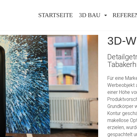
STARTSEITE
3D BAU
REFERE
3D-
Detailget
Tabakerh
Für eine Marke
Werbeobjekt a
einer Höhe von
Produktvorsch
Grundkörper 
Kontur geschä
makellose Opt
erzielen, wur
gespachtelt un