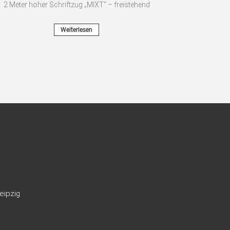
2 Meter hoher Schriftzug „MIXT“ – freistehend
Weiterlesen
eipzig