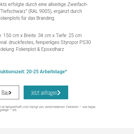
ts erfolgte durch eine allseitige Zweifach-
 “Tiefschwarz“ (RAL 9005), ergänzt durch
lienplots für das Branding.
: 150 cm x Breite: 34 cm x Tiefe: 25 cm
rial: druckfestes, feinperliges Styropor PS30
delung: Folienplot & Epoxidharz
uktionszeit: 20-25 Arbeitstage*
D Bau
Jetzt anfragen
t ist beispielhaft und hängt von verschiedenen Faktoren – wie bspw.
gslage – ab.