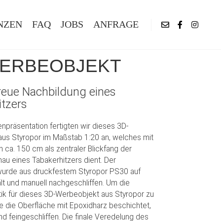
NZEN
FAQ
JOBS
ANFRAGE
WERBEOBJEKT
reue Nachbildung eines
itzers
npräsentation fertigten wir dieses 3D-
us Styropor im Maßstab 1:20 an, welches mit
 ca. 150 cm als zentraler Blickfang der
au eines Tabakerhitzers dient. Der
wurde aus druckfestem Styropor PS30 auf
lt und manuell nachgeschliffen. Um die
ik für dieses 3D-Werbeobjekt aus Styropor zu
de die Oberfläche mit Epoxidharz beschichtet,
d feingeschliffen. Die finale Veredelung des