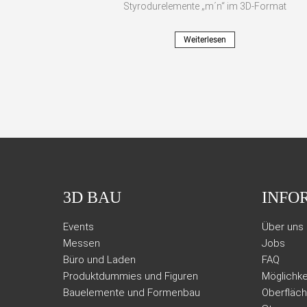
Styrodurelemente „m´n“ im 3D-Format
Weiterlesen
3D BAU
INFO
Events
Über uns
Messen
Jobs
Büro und Laden
FAQ
Produktdummies und Figuren
Möglichke
Bauelemente und Formenbau
Oberfläc