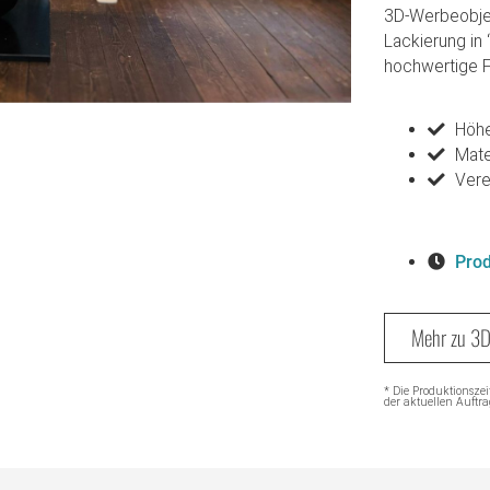
3D-Werbeobjek
Lackierung in
hochwertige Fo
Höhe
Mate
Vere
Prod
Mehr zu 3
* Die Produktionszei
der aktuellen Auftra