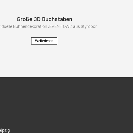
Große 3D Buchstaben
viduelle Bühnendekoration „EVENT OWL“ aus Styropor
Weiterlesen
ipzig