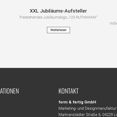
XXL Jubiläums-Aufsteller
Freistehendes Jubiläumslogo „125 RUTHMANN“
Indi
Weiterlesen
ATIONEN
KONTAKT
form & fertig GmbH
Marketing- und Designmanufaktur
Markranstädter Straße 6, 04229 Le