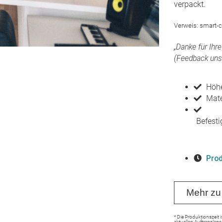
verpackt.
Verweis: smart-
„Danke für Ihr
(Feedback uns
Höhe
Mate
Befest
Prod
Mehr zu
* Die Produktionszeit 
aktuellen Auftragslage