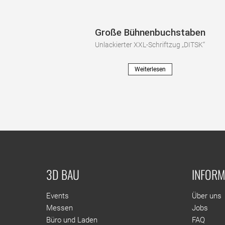
Große Bühnenbuchstaben
Unlackierter XXL-Schriftzug „DITSK“
Weiterlesen
3D BAU
INFORM
Events
Über uns
Messen
Jobs
Büro und Laden
FAQ