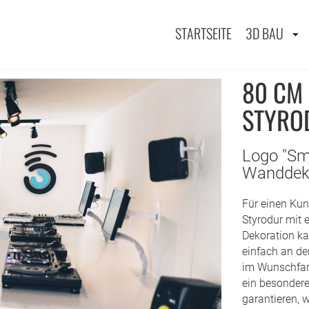
STARTSEITE
3D BAU
r
80 CM 
TYROD
Logo "Sm
Wanddek
Für einen Kun
Styrodur mit 
Dekoration ka
einfach an d
im Wunschfarb
ein besondere
garantieren, w