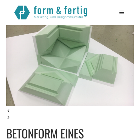
Startseite
>
Referenzen
> Betonform eines Pfeilerkopfes
BETONFORM EINES