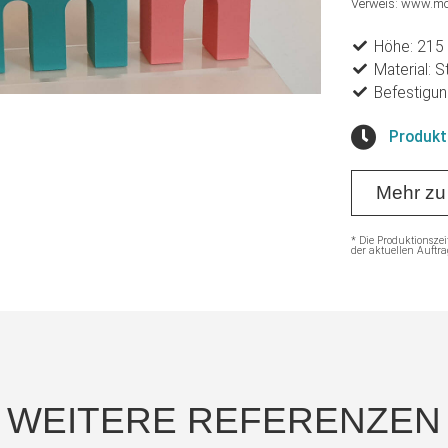
Verweis: www.mo
Höhe: 215 
Material: 
Befestigung
Produkt
Mehr zu
* Die Produktionszei
der aktuellen Auftra
WEITERE REFERENZEN