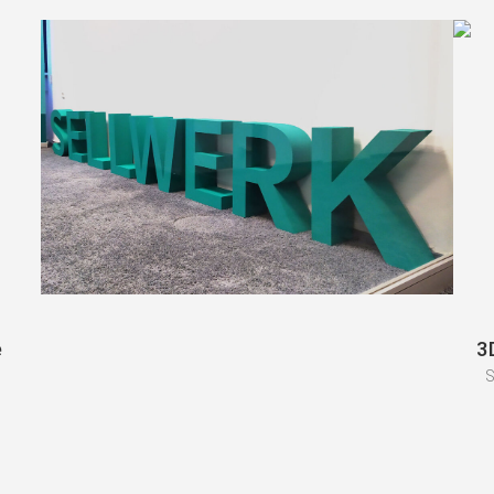
e
3
S