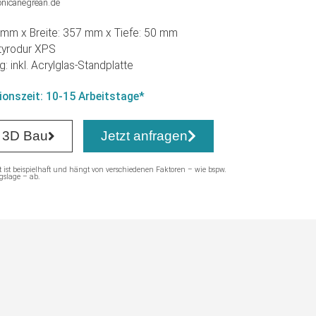
nicanegrean.de
mm x Breite: 357 mm x Tiefe: 50 mm
Styrodur XPS
: inkl. Acrylglas-Standplatte
ionszeit: 10-15 Arbeitstage*
 3D Bau
Jetzt anfragen
t ist beispielhaft und hängt von verschiedenen Faktoren – wie bspw.
gslage – ab.