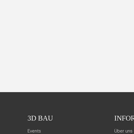
3D BAU
INFO
Events
Über uns