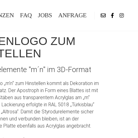
NZEN
FAQ
JOBS
ANFRAGE
MENLOGO ZUM
TELLEN
elemente "m´n" im 3D-Format
o „m’n“ zum Hinstellen kommt als Dekoration im
tz. Der Apostroph in Form eines Blattes ist mit
täben aus transparentem Acrylglas am „m“
e Lackierung erfolgte in RAL 5018 „Türkisblau“
„Altrosa“. Damit die Styrodurelemente sicher
nen und verbunden bleiben, ist an der
e Platte ebenfalls aus Acrylglas angebracht.