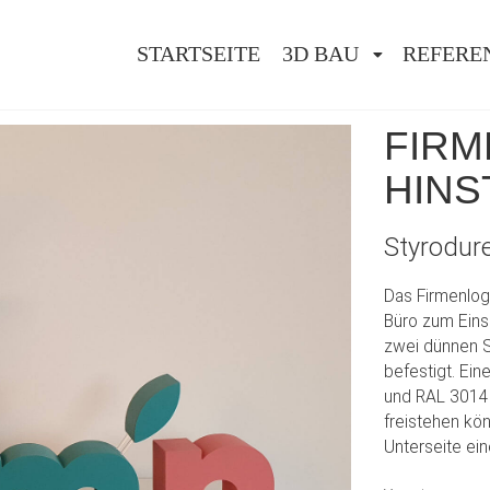
STARTSEITE
3D BAU
REFERE
FIR
HINS
Styrodur
Das Firmenlog
Büro zum Einsa
zwei dünnen S
befestigt. Ein
und RAL 3014 
freistehen kön
Unterseite ein