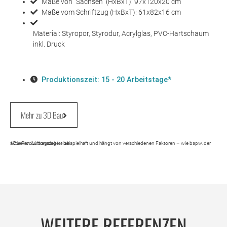
Maße von "Sachsen" (HxBxT): 97x120x20 cm
Maße vom Schriftzug (HxBxT): 61x82x16 cm
Material: Styropor, Styrodur, Acrylglas, PVC-Hartschaum
inkl. Druck
Produktionszeit: 15 - 20 Arbeitstage*
Mehr zu 3D Bau
* Die Produktionszeit ist beispielhaft und hängt von verschiedenen Faktoren – wie bspw. der aktuellen Auftragslage – ab.
WEITERE REFERENZEN