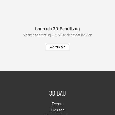
Logo als 3D-Schriftzug
Markenschriftzug „KGM“ seidenmatt lackiert
Weiterlesen
3D BAU
Events
Messen