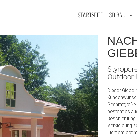
STARTSEITE
3D BAU
NACH
GIEB
Styropore
Outdoor-
Dieser Giebel
Kundenwunsch 
Gesamtgröße v
besteht es aus
Beschichtung d
Verkleidung s
Element optim